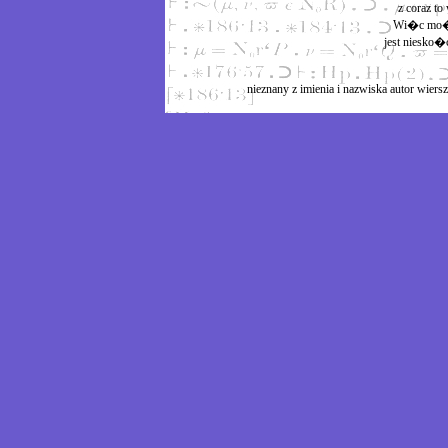
z coraz t
Wi�c mo�
jest niesk
nieznany z imienia i nazwiska autor wie